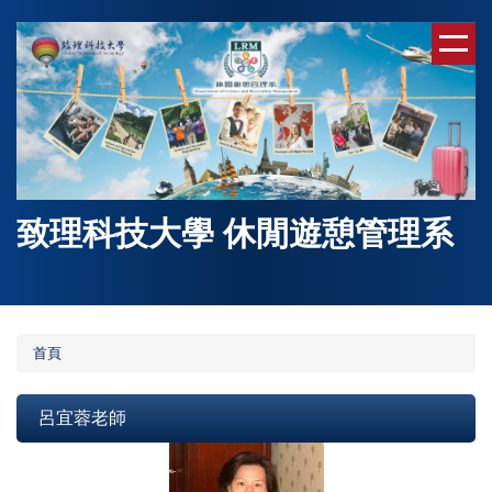
跳
到
主
要
內
容
區
致理科技大學 休閒遊憩管理系
首頁
呂宜蓉老師