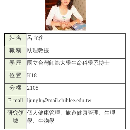
姓
名
呂宜蓉
職
稱
助理教授
學
歷
國立台灣師範大學生命科學系博士
位
置
K18
分
機
2105
E-mail
ijunglu@mail.chihlee.edu.tw
研究領
個人健康管理、旅遊健康管理、生理
域
學、生物學