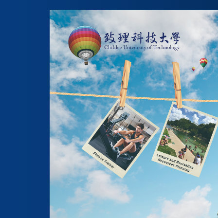
跳
到
主
要
內
容
區