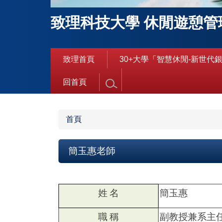
致理科技大學 休閒遊憩管
致理首頁
30+大學「智慧休閒-新世代
回首頁
首頁
簡玉惠老師
姓
名
簡玉惠
職
稱
副教授兼系主