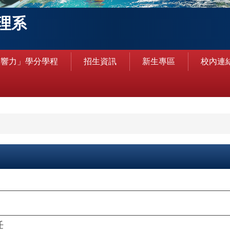
理系
銀響力」學分學程
招生資訊
新生專區
校內連
任