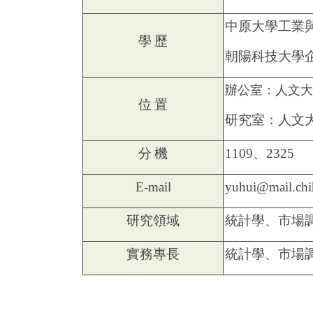
中原大學工業
學
歷
朝陽科技大學
辦公室：人文大
位
置
研究室：人文
分
機
1109、2325
E-mail
yuhui@mail.chi
研究領域
統計學、市場
實務專長
統計學、市場