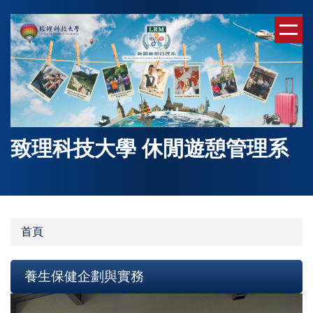
跳
到
主
要
內
容
區
致理科技大學 休閒遊憩管理系
首頁
養生保健企劃與實務