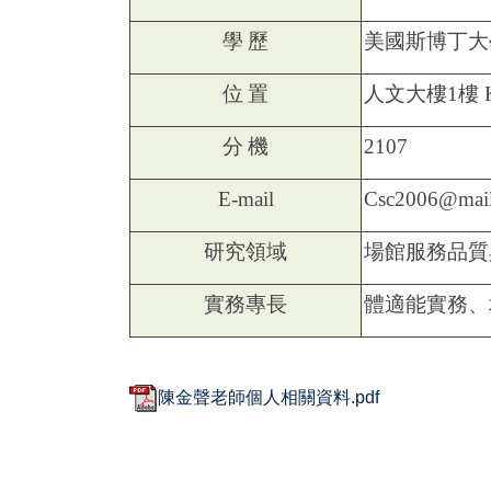
學
歷
美國斯博丁大
位
置
人文大樓1樓 
分
機
2107
E-mail
Csc2006@mail.
研究領域
場館服務品質
實務專長
體適能實務、
陳金聲老師個人相關資料.pdf