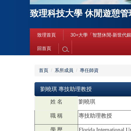
致理科技大學 休閒遊憩管
致理首頁
30+大學「智慧休閒-新世代
回首頁
首頁
系所成員
專任師資
劉曉琪 專技助理教授
姓
名
劉曉琪
職
稱
專技助理教授
學
歷
Florida International U