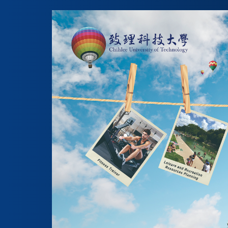
跳
到
主
要
內
容
區