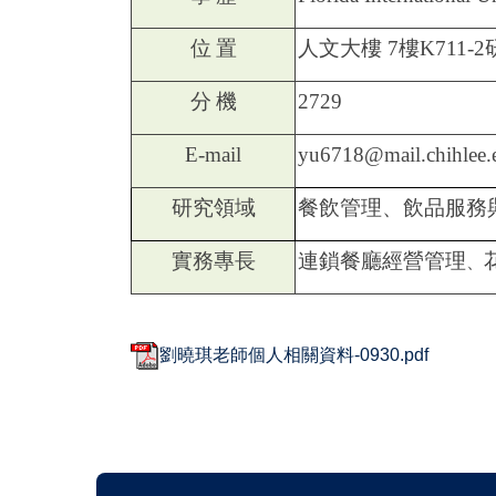
位
置
人文大樓
7
樓
K711-
分
機
2729
E-mail
yu6718@mail.chihlee.
研究領域
餐飲管理、飲品服務
實務專長
連鎖餐廳經營管理
、
劉曉琪老師個人相關資料-0930.pdf